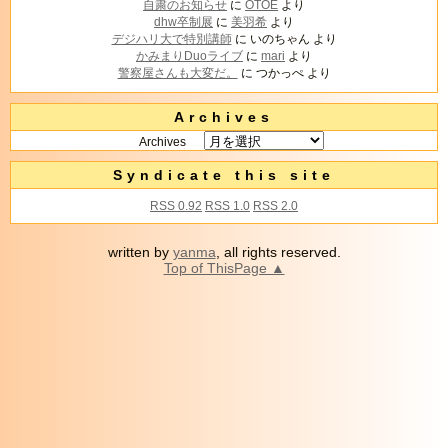
自粛のお知らせ
に
OTOE
より
dhw卒制展
に
美羽希
より
デジハリ大で特別講師
に
いのちゃん
より
かみまりDuoライブ
に
mari
より
警察屋さんも大変だ。
に
つかっぺ
より
Archives
Archives
Syndicate this site
RSS 0.92
RSS 1.0
RSS 2.0
written by
yanma
, all rights reserved.
Top of ThisPage ▲