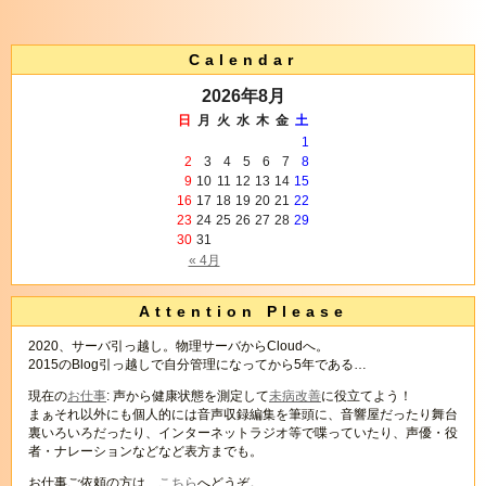
Calendar
2026年8月
日
月
火
水
木
金
土
1
2
3
4
5
6
7
8
9
10
11
12
13
14
15
16
17
18
19
20
21
22
23
24
25
26
27
28
29
30
31
« 4月
Attention Please
2020、サーバ引っ越し。物理サーバからCloudへ。
2015のBlog引っ越しで自分管理になってから5年である…
現在の
お仕事
: 声から健康状態を測定して
未病改善
に役立てよう！
まぁそれ以外にも個人的には音声収録編集を筆頭に、音響屋だったり舞台
裏いろいろだったり、インターネットラジオ等で喋っていたり、声優・役
者・ナレーションなどなど表方までも。
お仕事ご依頼の方は、
こちら
へどうぞ。