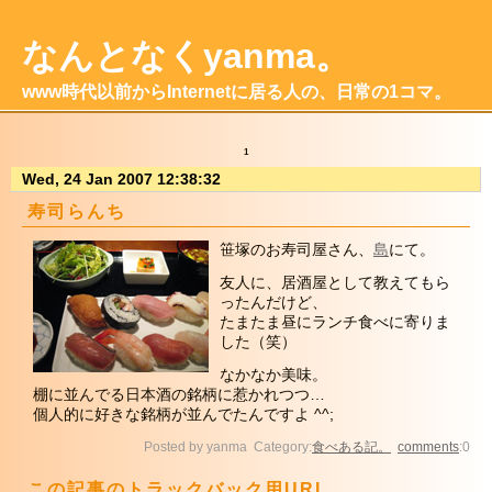
なんとなくyanma。
www時代以前からInternetに居る人の、日常の1コマ。
1
Wed, 24 Jan 2007 12:38:32
寿司らんち
笹塚のお寿司屋さん、
島
にて。
友人に、居酒屋として教えてもら
ったんだけど、
たまたま昼にランチ食べに寄りま
した（笑）
なかなか美味。
棚に並んでる日本酒の銘柄に惹かれつつ…
個人的に好きな銘柄が並んでたんですよ ^^;
Posted by yanma Category:
食べある記。
comments
:0
この記事のトラックバック用URL