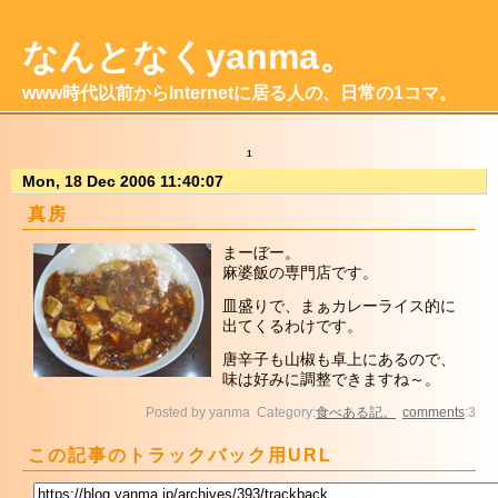
なんとなくyanma。
www時代以前からInternetに居る人の、日常の1コマ。
1
Mon, 18 Dec 2006 11:40:07
真房
まーぼー。
麻婆飯の専門店です。
皿盛りで、まぁカレーライス的に
出てくるわけです。
唐辛子も山椒も卓上にあるので、
味は好みに調整できますね～。
Posted by yanma Category:
食べある記。
comments
:3
この記事のトラックバック用URL