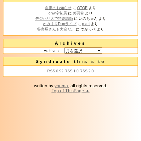
自粛のお知らせ
に
OTOE
より
dhw卒制展
に
美羽希
より
デジハリ大で特別講師
に
いのちゃん
より
かみまりDuoライブ
に
mari
より
警察屋さんも大変だ。
に
つかっぺ
より
Archives
Archives
Syndicate this site
RSS 0.92
RSS 1.0
RSS 2.0
written by
yanma
, all rights reserved.
Top of ThisPage ▲