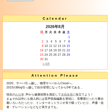
Calendar
2026年8月
日
月
火
水
木
金
土
1
2
3
4
5
6
7
8
9
10
11
12
13
14
15
16
17
18
19
20
21
22
23
24
25
26
27
28
29
30
31
« 4月
Attention Please
2020、サーバ引っ越し。物理サーバからCloudへ。
2015のBlog引っ越しで自分管理になってから5年である…
現在の
お仕事
: 声から健康状態を測定して
未病改善
に役立てよう！
まぁそれ以外にも個人的には音声収録編集を筆頭に、音響屋だったり舞台
裏いろいろだったり、インターネットラジオ等で喋っていたり、声優・役
者・ナレーションなどなど表方までも。