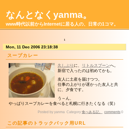
なんとなくyanma。
www時代以前からInternetに居る人の、日常の1コマ。
1
Mon, 11 Dec 2006 23:18:38
スープカレー
久しぶり
に、
リトルスプーン
へ。
新宿で入ったのは初めてかも。
友人に土産を届けつつ。
仕事の上がりが遅かった友人と共
に、夕食です。
う～ん、
やっぱりスープカレーを食べると札幌に行きたくなる（笑）
Posted by yanma Category:
食べある記。
comments
:0
この記事のトラックバック用URL