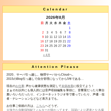
Calendar
2026年8月
日
月
火
水
木
金
土
1
2
3
4
5
6
7
8
9
10
11
12
13
14
15
16
17
18
19
20
21
22
23
24
25
26
27
28
29
30
31
« 4月
Attention Please
2020、サーバ引っ越し。物理サーバからCloudへ。
2015のBlog引っ越しで自分管理になってから5年である…
現在の
お仕事
: 声から健康状態を測定して
未病改善
に役立てよう！
まぁそれ以外にも個人的には音声収録編集を筆頭に、音響屋だったり舞台
裏いろいろだったり、インターネットラジオ等で喋っていたり、声優・役
者・ナレーションなどなど表方までも。
お仕事ご依頼の方は、
こちら
へどうぞ。
※強力な自動SPAMフィルターが掛かってます。誤認により遅達となる場