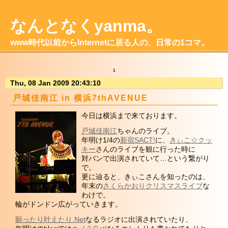
なんとなくyanma。
www時代以前からInternetに居る人の、日常の1コマ。
1
Thu, 08 Jan 2009 20:43:10
戸城佳南江 in 横浜7thAVENUE
今日は横浜まで来ております。
戸城佳南江
ちゃんのライブ。
年明け1/4の
新宿SACT!
に、
きぃこ☆クッ
キー
さんのライブを観に行った時に
対バンで出演されていて…という繋がり
で。
更に辿ると、きぃこさんを知ったのは、
年末の
さくらかおりクリスマスライブ
な
わけで。
輪がドンドン広がっていきます。
願ったり叶えたり.Net
なるラジオに出演されていたり、