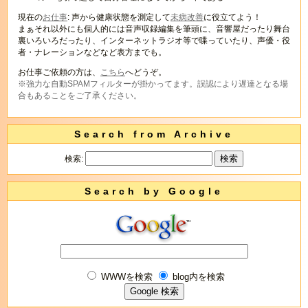
現在の
お仕事
: 声から健康状態を測定して
未病改善
に役立てよう！
まぁそれ以外にも個人的には音声収録編集を筆頭に、音響屋だったり舞台
裏いろいろだったり、インターネットラジオ等で喋っていたり、声優・役
者・ナレーションなどなど表方までも。
お仕事ご依頼の方は、
こちら
へどうぞ。
※強力な自動SPAMフィルターが掛かってます。誤認により遅達となる場
合もあることをご了承ください。
Search from Archive
検索:
Search by Google
WWWを検索
blog内を検索