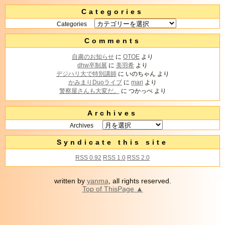
Categories
Categories
Comments
自粛のお知らせ
に
OTOE
より
dhw卒制展
に
美羽希
より
デジハリ大で特別講師
に
いのちゃん
より
かみまりDuoライブ
に
mari
より
警察屋さんも大変だ。
に
つかっぺ
より
Archives
Archives
Syndicate this site
RSS 0.92
RSS 1.0
RSS 2.0
written by
yanma
, all rights reserved.
Top of ThisPage ▲