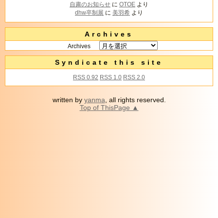
自粛のお知らせ
に
OTOE
より
dhw卒制展
に
美羽希
より
Archives
Archives
Syndicate this site
RSS 0.92
RSS 1.0
RSS 2.0
written by
yanma
, all rights reserved.
Top of ThisPage ▲