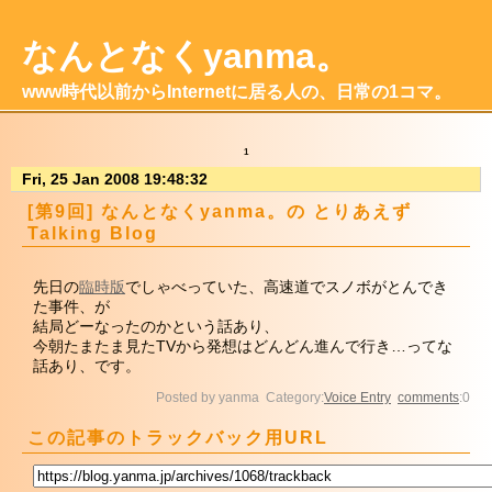
なんとなくyanma。
www時代以前からInternetに居る人の、日常の1コマ。
1
Fri, 25 Jan 2008 19:48:32
[第9回] なんとなくyanma。の とりあえず
Talking Blog
先日の
臨時版
でしゃべっていた、高速道でスノボがとんでき
た事件、が
結局どーなったのかという話あり、
今朝たまたま見たTVから発想はどんどん進んで行き…ってな
話あり、です。
Posted by yanma Category:
Voice Entry
comments
:0
この記事のトラックバック用URL