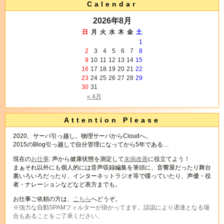
Calendar
2026年8月
日
月
火
水
木
金
土
1
2
3
4
5
6
7
8
9
10
11
12
13
14
15
16
17
18
19
20
21
22
23
24
25
26
27
28
29
30
31
« 4月
Attention Please
2020、サーバ引っ越し。物理サーバからCloudへ。
2015のBlog引っ越しで自分管理になってから5年である…
現在の
お仕事
: 声から健康状態を測定して
未病改善
に役立てよう！
まぁそれ以外にも個人的には音声収録編集を筆頭に、音響屋だったり舞台
裏いろいろだったり、インターネットラジオ等で喋っていたり、声優・役
者・ナレーションなどなど表方までも。
お仕事ご依頼の方は、
こちら
へどうぞ。
※強力な自動SPAMフィルターが掛かってます。誤認により遅達となる場
合もあることをご了承ください。